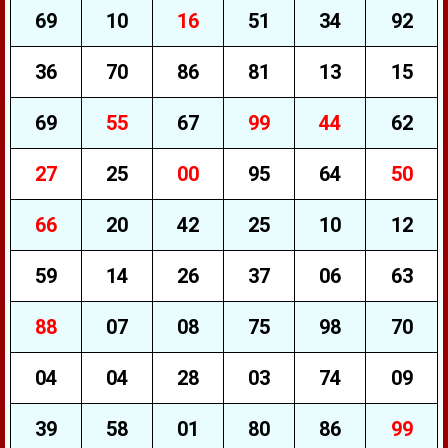
69
10
16
51
34
92
36
70
86
81
13
15
69
55
67
99
44
62
27
25
00
95
64
50
66
20
42
25
10
12
59
14
26
37
06
63
88
07
08
75
98
70
04
04
28
03
74
09
39
58
01
80
86
99