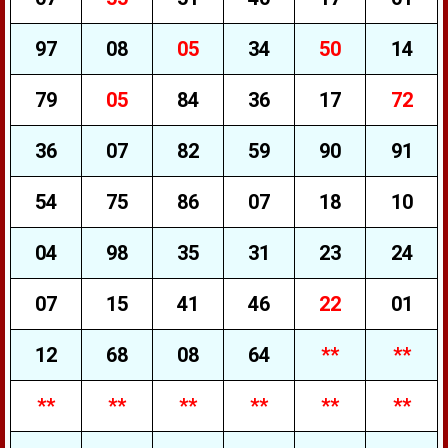
97
08
05
34
50
14
79
05
84
36
17
72
36
07
82
59
90
91
54
75
86
07
18
10
04
98
35
31
23
24
07
15
41
46
22
01
12
68
08
64
**
**
**
**
**
**
**
**