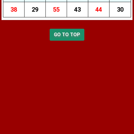
38
29
55
43
44
30
GO TO TOP