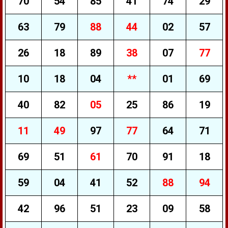
70
54
85
41
74
29
63
79
88
44
02
57
26
18
89
38
07
77
10
18
04
**
01
69
40
82
05
25
86
19
11
49
97
77
64
71
69
51
61
70
91
18
59
04
41
52
88
94
42
96
51
23
09
58