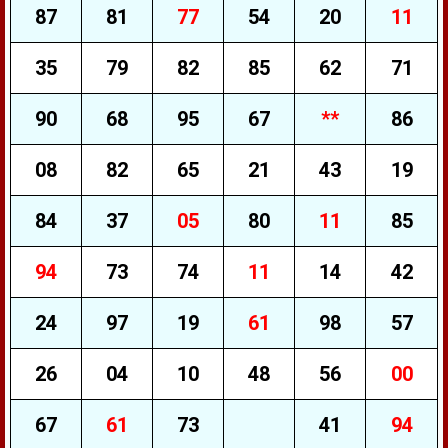
87
81
77
54
20
11
35
79
82
85
62
71
90
68
95
67
**
86
08
82
65
21
43
19
84
37
05
80
11
85
94
73
74
11
14
42
24
97
19
61
98
57
26
04
10
48
56
00
67
61
73
41
94