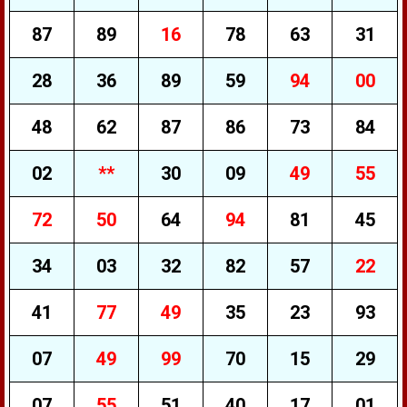
87
89
16
78
63
31
28
36
89
59
94
00
48
62
87
86
73
84
02
**
30
09
49
55
72
50
64
94
81
45
34
03
32
82
57
22
41
77
49
35
23
93
07
49
99
70
15
29
07
55
51
40
17
01