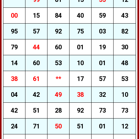
00
15
84
40
59
43
95
57
92
75
03
82
79
44
60
01
19
30
14
60
53
10
01
48
38
61
**
17
57
53
04
42
49
38
32
10
42
51
28
92
73
73
24
71
50
51
01
12