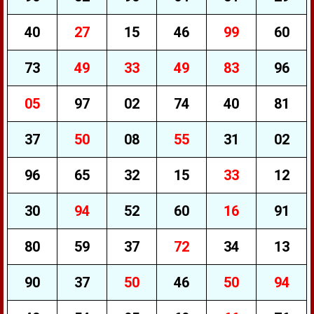
40
27
15
46
99
60
73
49
33
49
83
96
05
97
02
74
40
81
37
50
08
55
31
02
96
65
32
15
33
12
30
94
52
60
16
91
80
59
37
72
34
13
90
37
50
46
50
94