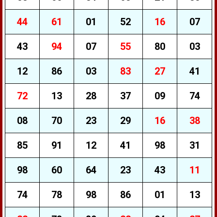
44
61
01
52
16
07
43
94
07
55
80
03
12
86
03
83
27
41
72
13
28
37
09
74
08
70
23
29
16
38
85
91
12
41
98
31
98
60
64
23
43
11
74
78
98
86
01
13